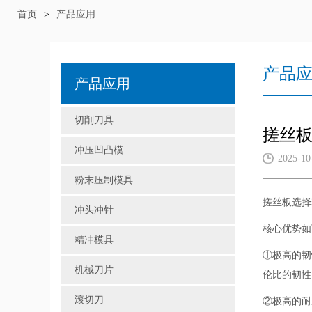
首页
>
产品应用
产品
产品应用
切削刀具
搓丝
冲压凹凸模
2025-10
粉末压制模具
搓丝板选择
冲头冲针
核心优势如
精冲模具
①极高的韧
机械刀片
伦比的韧性
滚切刀
②极高的耐