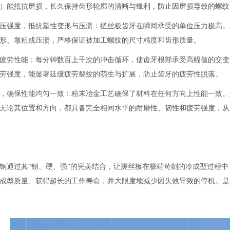
）能抵抗磨损，长久保持齿形轮廓的清晰与锋利，防止因磨损导致的螺纹
压强度，抵抗塑性变形与压溃：搓丝板齿牙在瞬间承受的单位压力极高。
形、墩粗或压溃，严格保证被加工螺纹的尺寸精度和齿形质量。
疲劳性能：每分钟数百上千次的冲击循环，使齿牙根部承受高幅值的交变
劳强度，能显著延缓疲劳裂纹的萌生与扩展，防止齿牙的疲劳性脱落。
，确保性能均匀一致：粉末冶金工艺确保了材料在任何方向上性能一致。
无论其位置和方向，都具备完全相同水平的耐磨性、韧性和疲劳强度，从
钢通过其“韧、硬、强”的完美结合，让搓丝板在极端苛刻的冷成型过程
成型质量、获得超长的工作寿命，并大限度地减少因失效导致的停机。是