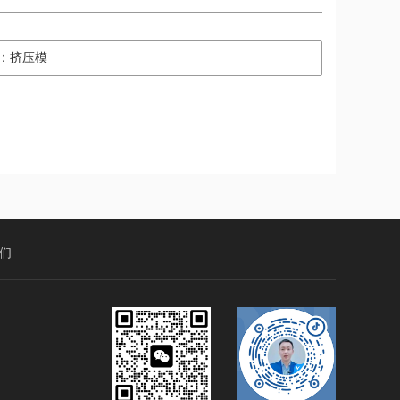
：挤压模
们