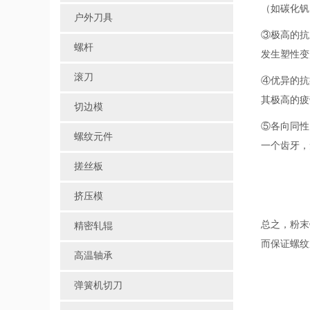
（如碳化钒
户外刀具
③极高的抗
螺杆
发生塑性变
滚刀
④优异的抗
其极高的疲
切边模
⑤各向同性
螺纹元件
一个齿牙，
搓丝板
挤压模
总之，粉末
精密轧辊
而保证螺纹
高温轴承
弹簧机切刀