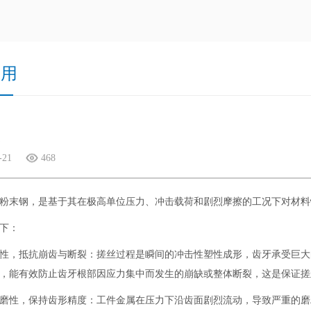
应用
板
-21
468
粉末钢，是基于其在极高单位压力、冲击载荷和剧烈摩擦的工况下对材料
下：
性，抵抗崩齿与断裂：搓丝过程是瞬间的冲击性塑性成形，齿牙承受巨大
，能有效防止齿牙根部因应力集中而发生的崩缺或整体断裂，这是保证搓
磨性，保持齿形精度：工件金属在压力下沿齿面剧烈流动，导致严重的磨