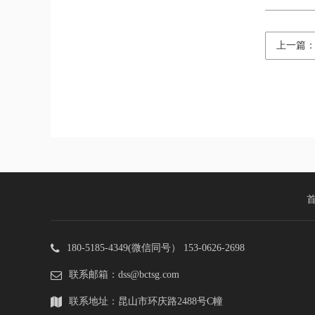
上一篇
180-5185-4349(微信同号） 153-0626-2698
联系邮箱：dss@bctsg.com
联系地址：昆山市环庆路2488号C幢